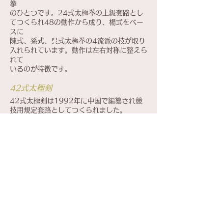
拳
のひとつです。24式太極拳の上級套路とし
てつくられ48の動作から成り、楊式をベー
スに
陳式、孫式、呉式太極拳の4流派の技が取り
入れられています。動作は左右対称に整えら
れて
いるのが特徴です。
42式太極剣
42式太極剣は1992年に中国で編纂され競
技用規定套路としてつくられました。
42の動作から成り多種の剣法や歩形、歩
法、また発勁やバランス動作が含まれ
伝統的な太極剣の風格や特徴のうえに新しい
動作も加わり、内容が豊富で実によく
構成された套路になっています。
華武太極扇
華武太極扇は中国福建省の曾乃梁老師がつく
った扇の套路です。
初級と中級の套路があり、扇のもつ華やかさ
の中に発勁やバランス動作などが加わり