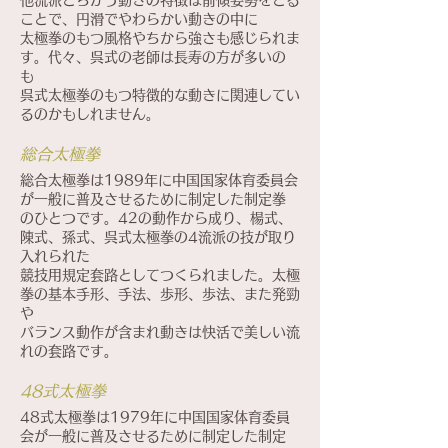
他流派とちがう動きの特徴は前傾姿勢をとる
ことで、円滑でやわらかい動きの中に
太極拳のもつ風格やちから強さも感じられま
す。代々、呉式の老師は長寿の方が多いの
も
呉式太極拳のもつ特徴的な動きに関連してい
るのかもしれません。
総合太極拳
総合太極拳は1989年に中国国家体育委員会
が一般に普及させるために制定した制定拳
のひとつです。42の動作から成り、楊式、
陳式、孫式、呉式太極拳の4流派の技が取り
入れられた
競技用規定套路としてつくられました。太極
拳の基本手形、手法、歩形、歩法、また発勁
や
バランス動作が含まれ動きは快活で美しい流
れの套路です。
48式太極拳
48式太極拳は1979年に中国国家体育委員
会が一般に普及させるために制定した制定