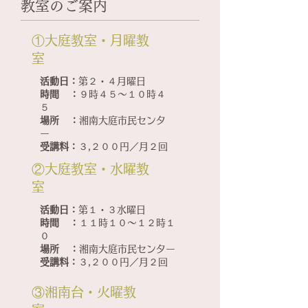
教室のご案内
​①大庭教室・月曜教
室
活動日：
第２・４月曜日
時間 ：
９時４５～１０時４
５
場所 ：
湘南大庭市民センタ
ー
受講料：
３,２００円／月２回
​②大庭教室・水曜教
室
活動日：
第１・３水曜日
時間 ：
１１時１０～１２時１
０
場所 ：
湘南大庭市民センター
受講料：
３,２００円／月２回
​③湘南台・火曜教