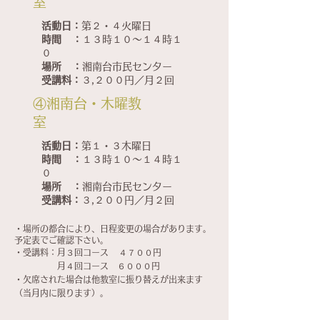
室
活動日：
第２・４火曜日
時間 ：
１３時１０～１４時１
０
場所 ：
湘南台市民センター
受講料：
３,２００円／月２回
​④湘南台・木曜教
室
活動日：
第１・３木曜日
時間 ：
１３時１０～１４時１
０
場所 ：
湘南台市民センター
受講料：
３,２００円／月２回
・場所の都合により、日程変更の場合があります。
予定表でご確認下さい。
​・受講料：月３回コース
４７００円
月４回コース ６０００円
・欠席された場合は他教室に振り替えが出来ます
（当月内に限ります）。